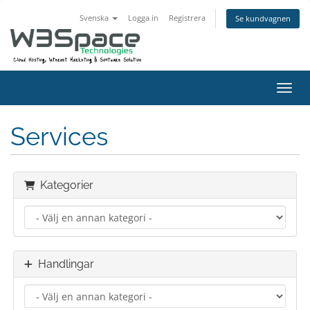
Svenska
Logga in
Registrera
Se kundvagnen
Växla
Services
Kategorier
Handlingar