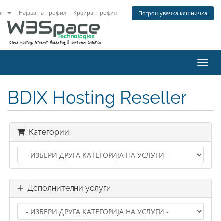
an
Најава на профил
Креирај профил
Потрошувачка кошничка
Вклу
BDIX Hosting Reseller
Категории
Дополнителни услуги